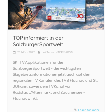
TOP informiert in der
SalzburgerSportwelt
25
März 2022
bei
Team INTERMAPS®
SKI!TV Applikationen für die
SalzburgerSportwelt - die wichtigsten
Skigebietsinformationen jetzt auch auf den
regionalen TV Kanälen des TVB Flachau und St.
JOhann, sowie dem TVKanal von
Radstadt/Altenmarkt und Zauchensee -
Flachauwinkl.
Lesen Sie mehr