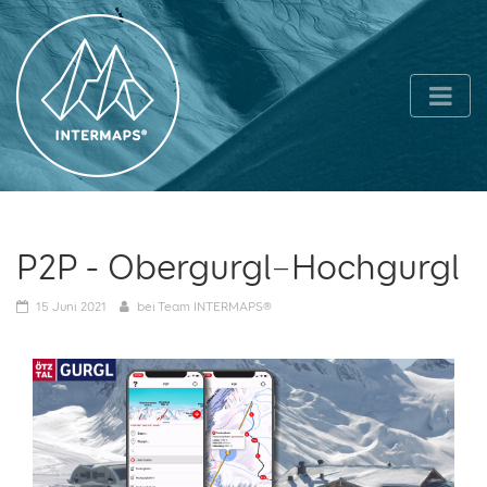
P2P - Obergurgl–Hochgurgl
15
Juni 2021
bei
Team INTERMAPS®