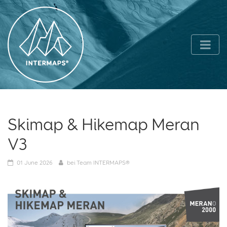
Skimap & Hikemap Meran
V3
01
June 2026
bei
Team INTERMAPS®